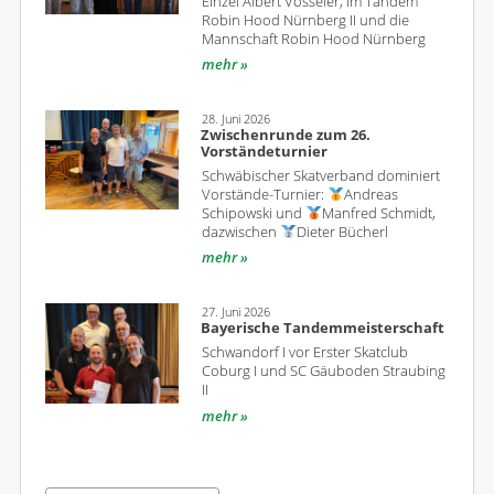
Einzel Albert Vosseler, im Tandem
Robin Hood Nürnberg II und die
Mannschaft Robin Hood Nürnberg
mehr
28. Juni 2026
Zwischenrunde zum 26.
Vorständeturnier
Schwäbischer Skatverband dominiert
Vorstände-Turnier:
Andreas
Schipowski und
Manfred Schmidt,
dazwischen
Dieter Bücherl
mehr
27. Juni 2026
Bayerische Tandemmeisterschaft
Schwandorf I vor Erster Skatclub
Coburg I und SC Gäuboden Straubing
II
mehr