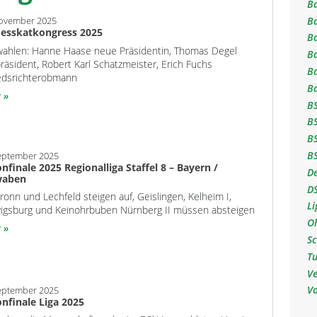
Ba
B
November 2025
esskatkongress 2025
B
ahlen: Hanne Haase neue Präsidentin, Thomas Degel
B
räsident, Robert Karl Schatzmeister, Erich Fuchs
B
edsrichterobmann
B
r
BS
B
B
B
eptember 2025
onfinale 2025 Regionalliga Staffel 8 – Bayern /
D
waben
D
ronn und Lechfeld steigen auf, Geislingen, Kelheim I,
L
igsburg und Keinohrbuben Nürnberg II müssen absteigen
O
r
Sc
Tu
V
V
eptember 2025
onfinale Liga 2025