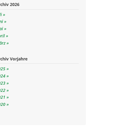
chiv 2026
li
ni
ai
ril
ärz
chiv Vorjahre
025
024
023
022
021
020