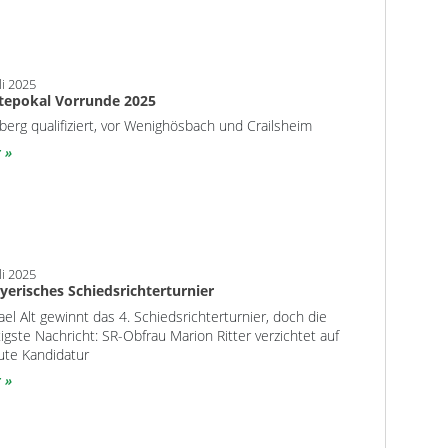
li 2025
tepokal Vorrunde 2025
erg qualifiziert, vor Wenighösbach und Crailsheim
r
li 2025
ayerisches Schiedsrichterturnier
el Alt gewinnt das 4. Schiedsrichterturnier, doch die
igste Nachricht: SR-Obfrau Marion Ritter verzichtet auf
ute Kandidatur
r