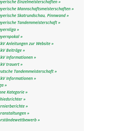
yerische Einzelmeisterschaften
ayerische Mannschaftsmeisterschaften
ayerische Skatrundschau, Pinnwand
ayerische Tandemmeisterschaft
ayernliga
ayernpokal
kV Anleitungen zur Website
SkV Beiträge
SkV Informationen
SkV trauert
eutsche Tandemmeisterschaft
SkV Informationen
iga
hne Kategorie
hiedsrichter
rnierberichte
eranstaltungen
orständewettbewerb