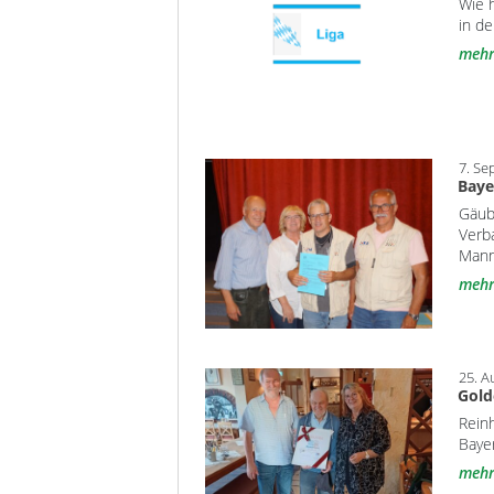
Wie 
in d
meh
7. Se
Baye
Gäub
Verb
Mann
meh
25. A
Gold
Rein
Baye
meh