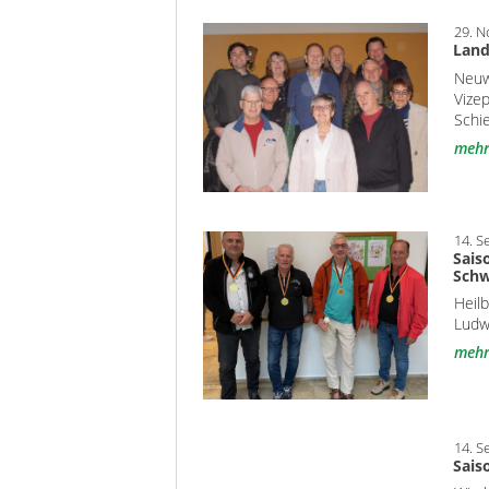
29. 
Land
Neuw
Vizep
Schi
meh
14. S
Sais
Sch
Heilb
Ludw
meh
14. S
Sais