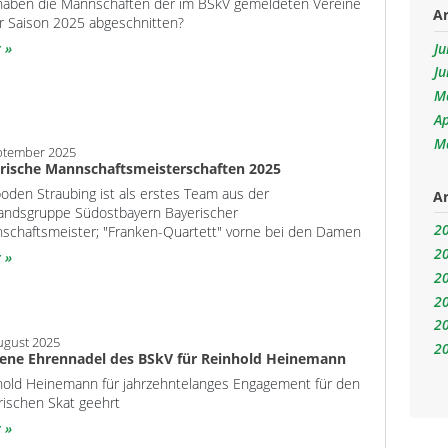
haben die Mannschaften der im BSkV gemeldeten Vereine
Ar
er Saison 2025 abgeschnitten?
Ju
r
Ju
M
Ap
M
ptember 2025
rische Mannschaftsmeisterschaften 2025
oden Straubing ist als erstes Team aus der
Ar
andsgruppe Südostbayern Bayerischer
2
schaftsmeister; "Franken-Quartett" vorne bei den Damen
2
r
2
2
2
ugust 2025
2
ene Ehrennadel des BSkV für Reinhold Heinemann
hold Heinemann für jahrzehntelanges Engagement für den
rischen Skat geehrt
r