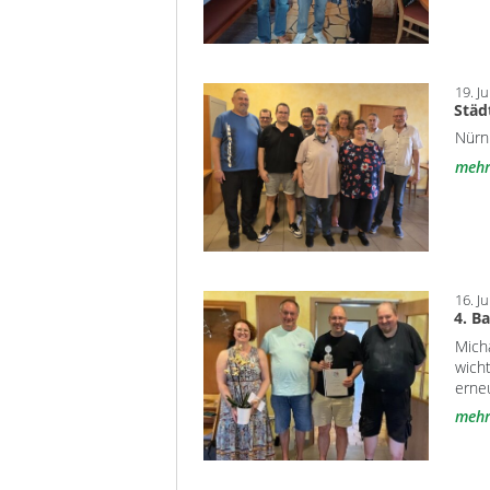
19. Ju
Städ
Nürnb
meh
16. Ju
4. B
Micha
wicht
erne
meh