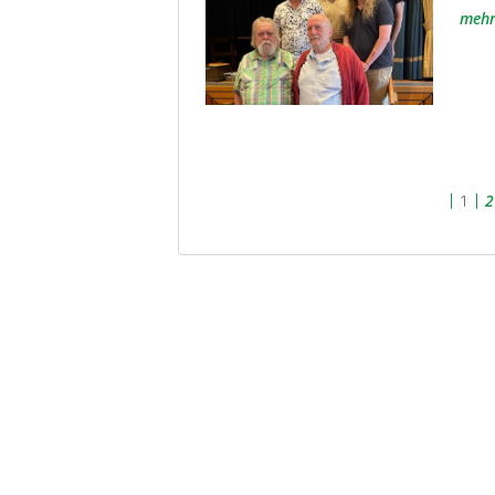
meh
1
2