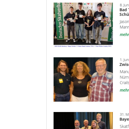
8. Ju
Bad 
Schü
Jaso
Mann
meh
1. Ju
Zwis
Manu
Nürn
Crail
meh
31. M
Baye
Skat